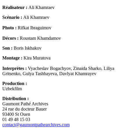
Réalisateur :
Ali Khamraev
Scénario :
Ali Khamraev
Photo :
Rifkat Ibraguimov
Décors :
Roustam Khamdamov
Son :
Boris Iskhakov
Montage :
Kira Muratova
Interprètes :
Vyacheslav Bogachyov,
Zinaida Sharko, Liliya
Gritsenko, Gulya
Tashbayeva, Davlyat Khamrayev
Production :
Uzbekfilm
Distribution :
Gaumont Pathé Archives
24 rue du docteur Bauer
93400 St Ouen
01 49 48 15 03
contact@gaumontpathearchives.com