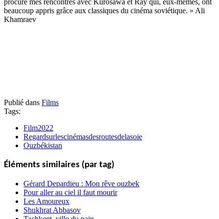
procuré mes rencontres avec Kurosawa et Ray qui, eux-mêmes, ont
beaucoup appris grâce aux classiques du cinéma soviétique. » Ali
Khamraev
Publié dans
Films
Tags:
Film2022
Regardsurlescinémasdesroutesdelasoie
Ouzbékistan
Éléments similaires (par tag)
Gérard Depardieu : Mon rêve ouzbek
Pour aller au ciel il faut mourir
Les Amoureux
Shukhrat Abbasov
Tachkent, ville du pain