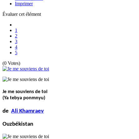
Imprimer
Évaluer cet élément
1
2
3
4
5
(0 Votes)
Je me souviens de toi
(Ya tebya ponmnyu)
de
Ali Khamraev
Ouzbékistan