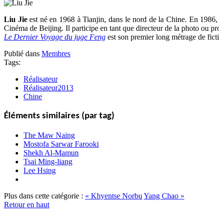
Liu Jie
est né en 1968 à Tianjin, dans le nord de la Chine. En 1986, 
Cinéma de Beijing. Il participe en tant que directeur de la photo ou 
Le Dernier Voyage du juge Feng
est son premier long métrage de fict
Publié dans
Membres
Tags:
Réalisateur
Réalisateur2013
Chine
Éléments similaires (par tag)
The Maw Naing
Mostofa Sarwar Farooki
Shekh Al-Mamun
Tsai Ming-liang
Lee Hsing
Plus dans cette catégorie :
« Khyentse Norbu
Yang Chao »
Retour en haut