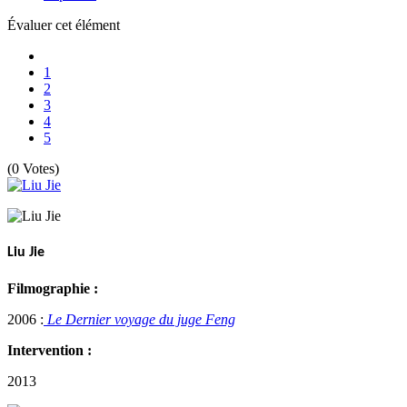
Évaluer cet élément
1
2
3
4
5
(0 Votes)
Liu Jie
Filmographie :
2006 :
Le Dernier voyage du juge Feng
Intervention :
2013