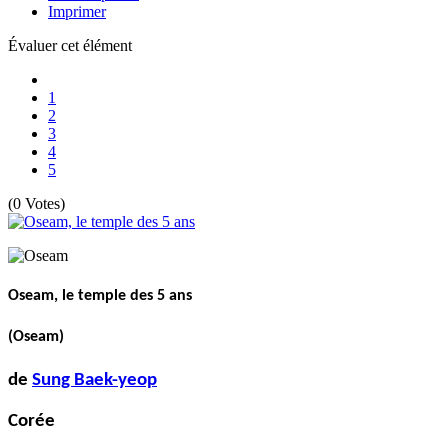
Imprimer
Évaluer cet élément
1
2
3
4
5
(0 Votes)
Oseam, le temple des 5 ans
(Oseam)
de
Sung Baek-yeop
Corée