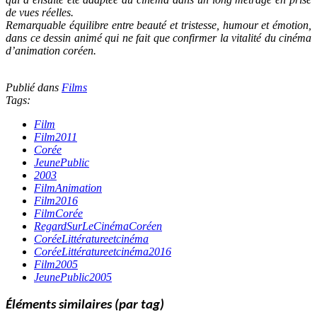
de vues réelles.
Remarquable équilibre entre beauté et tristesse, humour et émotion,
dans ce dessin animé qui ne fait que confirmer la vitalité du cinéma
d’animation coréen.
Publié dans
Films
Tags:
Film
Film2011
Corée
JeunePublic
2003
FilmAnimation
Film2016
FilmCorée
RegardSurLeCinémaCoréen
CoréeLittératureetcinéma
CoréeLittératureetcinéma2016
Film2005
JeunePublic2005
Éléments similaires (par tag)