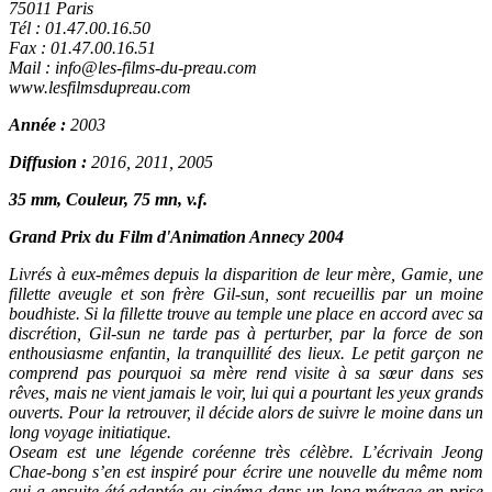
75011 Paris
Tél : 01.47.00.16.50
Fax : 01.47.00.16.51
Mail :
info@les-films-du-preau.com
www.lesfilmsdupreau.com
Année :
2003
Diffusion :
2016, 2011, 2005
35 mm,
Couleur, 75 mn,
v.f.
Grand Prix du Film d'Animation Annecy 2004
Livrés à eux-mêmes depuis la disparition de leur mère, Gamie, une
fillette aveugle et son frère Gil-sun, sont recueillis par un moine
boudhiste. Si la fillette trouve au temple une place en accord avec sa
discrétion, Gil-sun ne tarde pas à perturber, par la force de son
enthousiasme enfantin, la tranquillité des lieux. Le petit garçon ne
comprend pas pourquoi sa mère rend visite à sa sœur dans ses
rêves, mais ne vient jamais le voir, lui qui a pourtant les yeux grands
ouverts. Pour la retrouver, il décide alors de suivre le moine dans un
long voyage initiatique.
Oseam est une légende coréenne très célèbre. L’écrivain Jeong
Chae-bong s’en est inspiré pour écrire une nouvelle du même nom
qui a ensuite été adaptée au cinéma dans un long métrage en prise