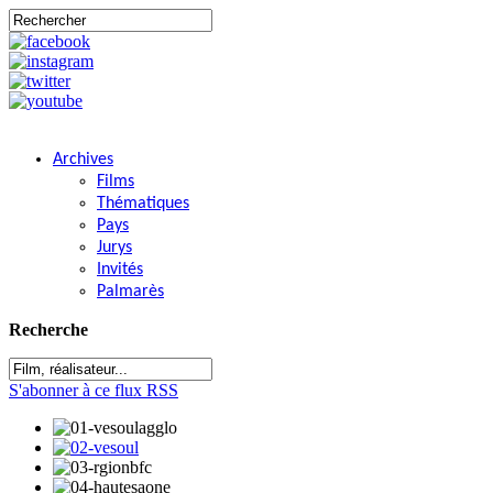
Archives
Films
Thématiques
Pays
Jurys
Invités
Palmarès
Recherche
S'abonner à ce flux RSS