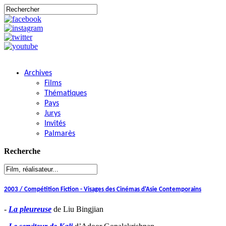
Archives
Films
Thématiques
Pays
Jurys
Invités
Palmarès
Recherche
2003 / Compétition Fiction - Visages des Cinémas d'Asie Contemporains
-
La pleureuse
de Liu Bingjian