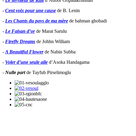
-
Le serviteur de Kali
d’Adoor Gopalakrishnan
-
Cent voix pour une cause
de B. Lenin
-
Les Chants du pays de ma mère
de bahman ghobadi
-
Le Faisan d’or
de Marat Sarulu
-
Firefly Dreams
de Johhn William
-
A Beautiful Flower
de Nabin Subba
-
Voler d’une seule aile
d’Asoka Handagama
-
Nulle part
de Tayfub Pirselimoglu