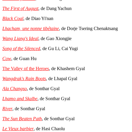
The First of August
, de Dang Yachun
Black Coal
, de Diao Yi'nan
Lhacham, une nonne tibétaine
, de Dorje Tsering Chenaktsang
Wang Liang's Ideal
, de Gao Xiongjie
Song of the Silenced
, de Gu Li, Cai Yugi
Cow
, de Guan Hu
The Valley of the Heroes
, de Khashem Gyal
Wangdrak's Rain Boots
, de Lhapal Gyal
Ala Changso
, de Sonthar Gyal
Lhamo and Skalbe
, de Sonthar Gyal
River
, de Sonthar Gyal
The Sun Beaten Path
, de Sonthar Gyal
Le Vieux barbier
, de Hasi Chaolu