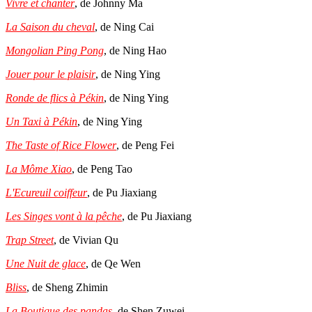
Vivre et chanter
, de Johnny Ma
La Saison du cheval
, de Ning Cai
Mongolian Ping Pong
, de Ning Hao
Jouer pour le plaisir
, de Ning Ying
Ronde de flics à Pékin
, de Ning Ying
Un Taxi à Pékin
, de Ning Ying
The Taste of Rice Flower
, de Peng Fei
La Môme Xiao
, de Peng Tao
L'Ecureuil coiffeur
, de Pu Jiaxiang
Les Singes vont à la pêche
, de Pu Jiaxiang
Trap Street
, de Vivian Qu
Une Nuit de glace
, de Qe Wen
Bliss
, de Sheng Zhimin
La Boutique des pandas
, de Shen Zuwei