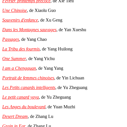
Février, printemps précoce
, de Xie Tieli
Une Chinoise
, de Xiaolu Guo
Souvenirs d'enfance
, de Xu Geng
Dans les Montagnes sauvages
, de Yan Xueshu
Passages
, de Yang Chao
La Tribu des fourmis
, de Yang Huilong
One Summer
, de Yang Yichu
I am a Chengguan
, de Yang Yang
Portrait de femmes chinoises
, de Yin Lichuan
Les Petits canards intelligents
, de Yu Zheguang
Le petit canard yaya
, de Yu Zheguang
Les Anges du boulevard
, de Yuan Muzhi
Desert Dream
, de Zhang Lu
Grain in Ear
, de Zhang Lu