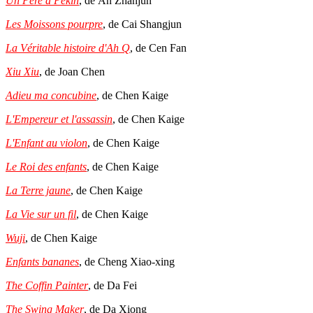
Un Père à Pékin
, de An Zhanjun
Les Moissons pourpre
, de Cai Shangjun
La Véritable histoire d'Ah Q
, de Cen Fan
Xiu Xiu
, de Joan Chen
Adieu ma concubine
, de Chen Kaige
L'Empereur et l'assassin
, de Chen Kaige
L'Enfant au violon
, de Chen Kaige
Le Roi des enfants
, de Chen Kaige
La Terre jaune
, de Chen Kaige
La Vie sur un fil
, de Chen Kaige
Wuji
, de Chen Kaige
Enfants bananes
, de Cheng Xiao-xing
The Coffin Painter
, de Da Fei
The Swing Maker
, de Da Xiong